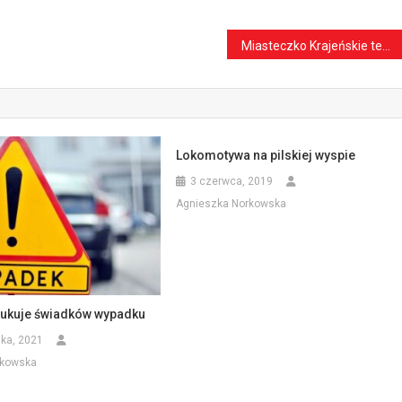
Miasteczko Krajeńskie tematem rozmów z Marszałkiem Województwa
Lokomotywa na pilskiej wyspie
3 czerwca, 2019
Agnieszka Norkowska
zukuje świadków wypadku
ika, 2021
rkowska