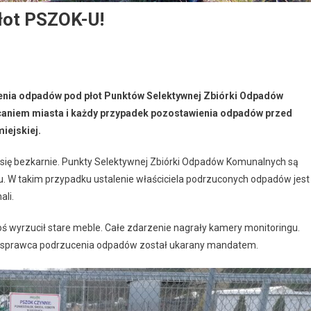
łot PSZOK-U!
cenia odpadów pod płot Punktów Selektywnej Zbiórki Odpadów
caniem miasta i każdy przypadek pozostawienia odpadów przed
iejskiej.
uć się bezkarnie. Punkty Selektywnej Zbiórki Odpadów Komunalnych są
u. W takim przypadku ustalenie właściciela podrzuconych odpadów jest
ali.
ś wyrzucił stare meble. Całe zdarzenie nagrały kamery monitoringu.
niej sprawca podrzucenia odpadów został ukarany mandatem.