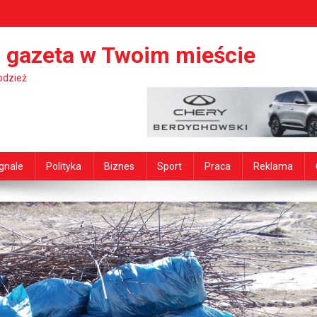
 gazeta w Twoim mieście
odzież
gnale
Polityka
Biznes
Sport
Praca
Reklama