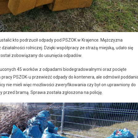
ustalić kto podrzucił odpady pod PSZOK w Krajence. Mężczyzna
łalności rolniczej. Dzięki współpracy ze strażą miejską, udało się
e został zobowiązany do usunięcia odpadów.
rzuconych 45 worków z odpadami biodegradowalnymi oraz pocięte
ch pracy PSZOK-u przewieźć odpady do kontenera, ale odmówił poddani
icy nie mieli więc możliwości zweryfikowania czy był on uprawniony do
 przed bramą. Sprawa została zgłoszona na policję.