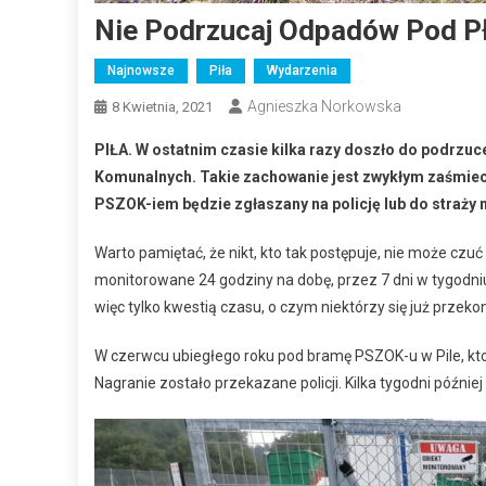
Nie Podrzucaj Odpadów Pod P
Najnowsze
Piła
Wydarzenia
Agnieszka Norkowska
8 Kwietnia, 2021
PIŁA. W ostatnim czasie kilka razy doszło do podrzu
Komunalnych. Takie zachowanie jest zwykłym zaśmie
PSZOK-iem będzie zgłaszany na policję lub do straży m
Warto pamiętać, że nikt, kto tak postępuje, nie może cz
monitorowane 24 godziny na dobę, przez 7 dni w tygodni
więc tylko kwestią czasu, o czym niektórzy się już przekon
W czerwcu ubiegłego roku pod bramę PSZOK-u w Pile, kto
Nagranie zostało przekazane policji. Kilka tygodni póź