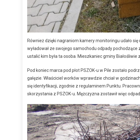
Również dzięki nagraniom kamery monitoringu udało się 
wyładował ze swojego samochodu odpady pochodzące z dzia
ustalić kim była ta osoba. Mieszkaniec gminy Białośliwi
Pod koniec marca pod płot PSZOK-u w Pile zostało pod
gałęzie. Właściciel worków wprawdzie chciał w godzina
się identyfikacji, zgodnie z regulaminem Punktu. Pracown
skorzystania z PSZOK-u. Mężczyzna zostawił więc odpady