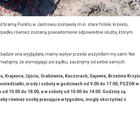
 bramą Punktu w Jastrowiu zostawiły m.in. stare fotele, krzesło,
rzypadku również zostaną powiadomione odpowiednie służby, którym
ak będzie ona wyglądała, mamy wpływ przede wszystkim my sami. Nie
iętajmy, że wymagając porządku, zacznijmy od siebie samych.
, Krajence, Ujściu, Grabównie, Kaczorach, Gajewie, Brzeźnie Krzyż
poniedziałki, środy i soboty w godzinach od 9.00 do 17.00, PSZOK w
h od 10.00 do 18.00, a w soboty od 10.00 do 14.00. Godziny są
by również osoby pracujące w tygodniu, mogły skorzystać z