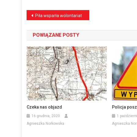
Nawigacja
Piła wsparła wolontariat
wpisu
POWIĄZANE POSTY
Czeka nas objazd
Policja pos
16 grudnia, 2020
1 październ
Agnieszka Norkowska
Agnieszka No