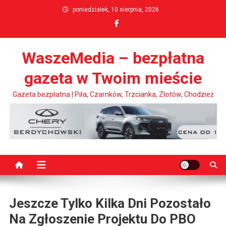
Skip
poniedziałek, 10 sierpnia, 2026
to
content
WaszeMedia – bezpłatna
gazeta w Twoim mieście
Gazeta bezpłatna | Piła, Czarnków, Trzcianka, Złotów, Chodzież
Jeszcze Tylko Kilka Dni Pozostało
Na Zgłoszenie Projektu Do PBO