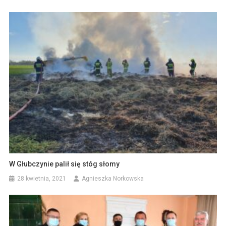
W Głubczynie palił się stóg słomy
28 kwietnia, 2021
Agnieszka Norkowska