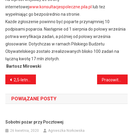
internetowej
www.konsultacjespoleczne.pila.pl
lub też
wypełniając go bezpośrednio na stronie.
Każde zgłoszenie powinno być poparte przynajmniej 10
podpisami poparcia. Następnie od 1 sierpnia do połowy września
potrwa weryfikacja zadań, a później od połowy września
głosowanie. Dotychczas w ramach Pilskiego Budżetu
Obywatelskiego zostało zrealizowanych blisko 100 zadań na
łączną kwotę 17 mln złotych.
Bartosz Mirowski
Nawigacja
2,5-letnia dziewczynka wypadła z okna. Nic jej się nie stało
Pracowity dzień strażaków
wpisu
POWIĄZANE POSTY
Sobotni pożar przy Pocztowej
26 kwietnia, 2020
Agnieszka Norkowska