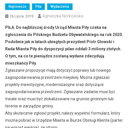
Najnowsze
Piła
Wydarzenia
Agnieszka Norkowska
26 Lipca, 2019
PIŁA. Do najbliższej środy Urząd Miasta Piły czeka na
zgłoszenia do Pilskiego Budżetu Obywatelskiego na rok 2020.
Podobnie jak w latach ubiegłych prezydent Piotr Głowski i
Rada Miasta Piły do dyspozycji pilan oddali 3 miliony złotych.
O tym, na co te pieniądze zostaną wydane zdecydują
mieszkańcy Piły.
Zgłaszane propozycje mają dotyczyć poprawy lub nowego
zagospodarowania przestrzeni miejskiej. Można zgłaszać
projekty inwestycyjne, modernizacyjne oraz dotyczące
zagospodarowania przestrzeni. Zgłaszane zadanie musi być
trwałe oraz musi być zlokalizowane na gruncie gminnym lub
terenie w zarządzie gminy.
Aby skutecznie zgłosić projekt, należy wypełnić formularz, który
można pobrać w Urzędzie Miasta w Biurze Obsługi Klienta (parter
na wprost wejścia), ze strony