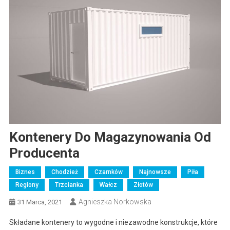
Kontenery Do Magazynowania Od
Producenta
Biznes
Chodzież
Czarnków
Najnowsze
Piła
Regiony
Trzcianka
Wałcz
Złotów
Agnieszka Norkowska
31 Marca, 2021
Składane kontenery to wygodne i niezawodne konstrukcje, które