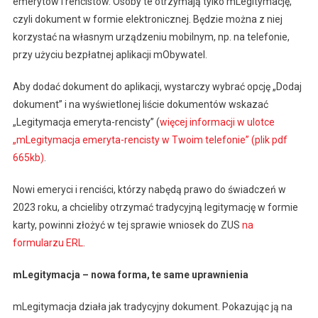
emerytów i rencistów. Osoby te otrzymają tylko mLegitymację,
czyli dokument w formie elektronicznej. Będzie można z niej
korzystać na własnym urządzeniu mobilnym, np. na telefonie,
przy użyciu bezpłatnej aplikacji mObywatel.
Aby dodać dokument do aplikacji, wystarczy wybrać opcję „Dodaj
dokument” i na wyświetlonej liście dokumentów wskazać
„Legitymacja emeryta-rencisty” (
więcej informacji w ulotce
„mLegitymacja emeryta-rencisty w Twoim telefonie” (plik pdf
665kb)
.
Nowi emeryci i renciści, którzy nabędą prawo do świadczeń w
2023 roku, a chcieliby otrzymać tradycyjną legitymację w formie
karty, powinni złożyć w tej sprawie wniosek do ZUS
na
formularzu ERL
.
mLegitymacja – nowa forma, te same uprawnienia
mLegitymacja działa jak tradycyjny dokument. Pokazując ją na