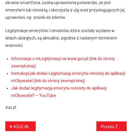
ekranie smartfona, osoba uprawniona potwierdzi, że jest
emerytem lub rencistą, i skorzysta z ulg oraz przysługujących jej
uprawnień, np. zniżek do biletów.
Legitymacje emerytów i rencistów, które zostały wydane w
latach ubiegłych, są aktualne, zgodnie z nadanym terminem
ważności.
Informacje o mLegitymacji na www.gov.pl (link do strony
zewnętrznej)
Instrukcja jak dodać Legitymację emeryta-rencisty do aplikacji
mObywatel (link do strony zewnętrznej)
Jak dodać legitymację emeryta-rencisty do aplikacji
mObywatel? – YouTube
zus.pl
Nawigacja
KOLEJNY KONWENT W RAMACH STOWARZYSZENIA PARTNERSTWO DLA ROZWOJU KRAJNY
Prezes ZUS: waloryzacja rent i emerytur będzie znaczna