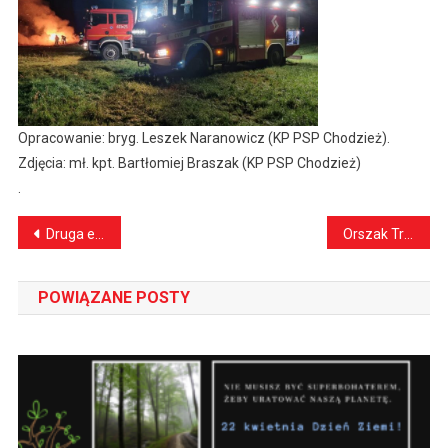
Opracowanie: bryg. Leszek Naranowicz (KP PSP Chodzież).
Zdjęcia: mł. kpt. Bartłomiej Braszak (KP PSP Chodzież)
.
Nawigacja
Druga edycja konkursu „Fundusz Sołecki – najlepsza inicjatywa”
Orszak Trzech Króli 2023. Zaproszenie
wpisu
POWIĄZANE POSTY