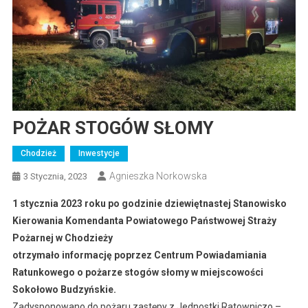
POŻAR STOGÓW SŁOMY
Chodzież
Inwestycje
Agnieszka Norkowska
3 Stycznia, 2023
1 stycznia 2023 roku po godzinie dziewiętnastej Stanowisko
Kierowania Komendanta Powiatowego Państwowej Straży
Pożarnej w Chodzieży
otrzymało informację poprzez Centrum Powiadamiania
Ratunkowego o pożarze stogów słomy w miejscowości
Sokołowo Budzyńskie.
Zadysponowano do pożaru zastępy z Jednostki Ratowniczo –