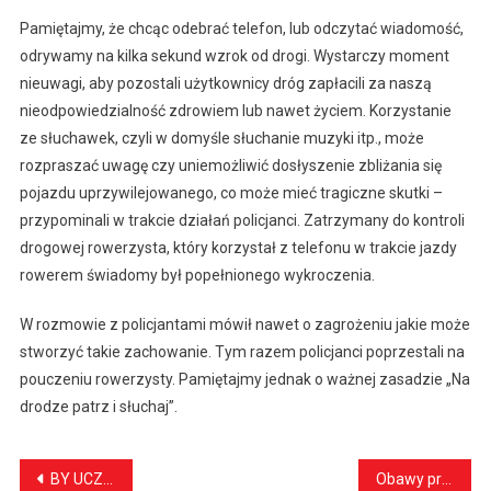
Pamiętajmy, że chcąc odebrać telefon, lub odczytać wiadomość,
odrywamy na kilka sekund wzrok od drogi. Wystarczy moment
nieuwagi, aby pozostali użytkownicy dróg zapłacili za naszą
nieodpowiedzialność zdrowiem lub nawet życiem. Korzystanie
ze słuchawek, czyli w domyśle słuchanie muzyki itp., może
rozpraszać uwagę czy uniemożliwić dosłyszenie zbliżania się
pojazdu uprzywilejowanego, co może mieć tragiczne skutki –
przypominali w trakcie działań policjanci. Zatrzymany do kontroli
drogowej rowerzysta, który korzystał z telefonu w trakcie jazdy
rowerem świadomy był popełnionego wykroczenia.
W rozmowie z policjantami mówił nawet o zagrożeniu jakie może
stworzyć takie zachowanie. Tym razem policjanci poprzestali na
pouczeniu rowerzysty. Pamiętajmy jednak o ważnej zasadzie „Na
drodze patrz i słuchaj”.
Nawigacja
BY UCZCIĆ PAMIĘĆ PATRONA…
Obawy przed zakupem mieszkania – co powstrzymuje Polaków przed inwestycją w nieruchomość?